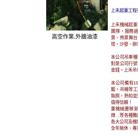
上禾起重工程
上禾機械起重
團隊，服務
高空作業,外牆油漆
景、佈景舞台
塔、沙發、辦
本公司吊車種
對是公司行號
金錢，上禾吊
本公司備有10
籃，吊桶等工
執照，熟知並
值得信賴！
重機械遷移安
燈…等各種難
各大公司及機
全年無休、專