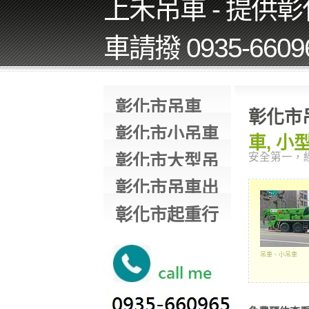
上禾吊車 - 提供
車請撥 0935-660
彰化市吊車
彰化市
彰化市小吊車
車, 小
彰化市大型吊
安全第一，
車
彰化市吊車出
租
彰化市起重行
吊車、小吊車