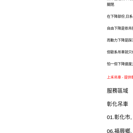
關閉.
在下降部份,日
自由下降是依吊
而動力下降是踩
但歐系吊車就只
怕一但下降速度
上禾吊車 - 提供
服務區域
彰化吊車
01.
彰化市
,
06.
福興鄉
,