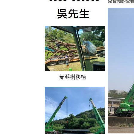
免費預約查
茄苳樹移植