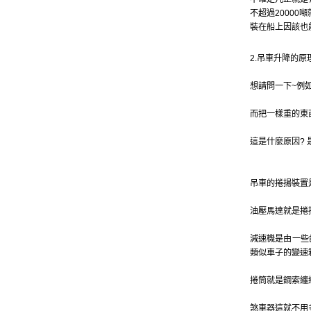
不超過20000噸就是了
裝在船上因該也
2.吊車升降的原
想請問一下~例
而把一樣重的東
這是什麼原因?
吊車的捲揚裝置
油壓馬達就是捲
減速機是由一些
類似車子的變速
捲筒就是鋼索纏
煞車器這就不用