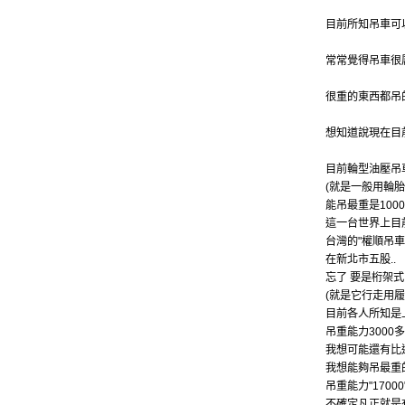
目前所知吊車可
常常覺得吊車很
很重的東西都吊
想知道說現在目
目前輪型油壓吊
(就是一般用輪胎
能吊最重是1000噸
這一台世界上目
台灣的"權順吊車
在新北市五股..
忘了 要是桁架
(就是它行走用履
目前各人所知是
吊重能力3000
我想可能還有比
我想能夠吊最重
吊重能力"1700
不確定凡正就是有