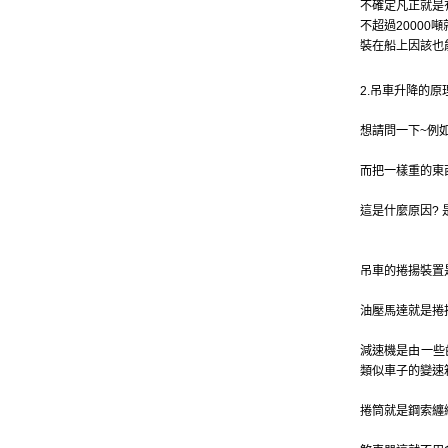
不確定凡正就是有
不超過20000噸就是了
裝在船上因該也
2.吊車升降的原
想請問一下~例
而把一樣重的東
這是什麼原因?
吊車的捲揚裝置
油壓馬達就是捲
減速機是由一些
類似車子的變速
捲筒就是鋼索纏