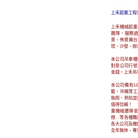
上禾起重工程
上禾機械起重
團隊，服務
景、佈景舞台
塔、沙發、辦
本公司吊車種
對是公司行號
金錢，上禾吊
本公司備有10
籃，吊桶等工
執照，熟知並
值得信賴！
重機械遷移安
燈…等各種難
各大公司及機
全年無休、專