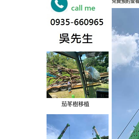
免費預約查
茄苳樹移植