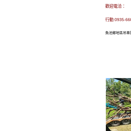
歡迎電洽：
行動:0935-6
魚池鄉地區吊車服務