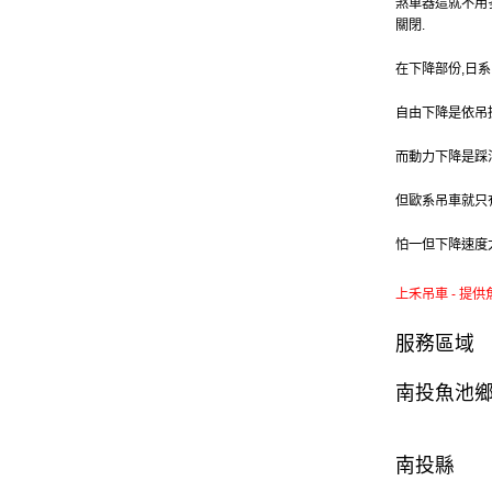
煞車器這就不用
關閉.
在下降部份,日
自由下降是依吊
而動力下降是踩
但歐系吊車就只
怕一但下降速度
上禾吊車 - 提供
服務區域
南投魚池
南投縣