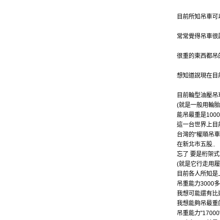
目前所知吊車可
常常覺得吊車很
很重的東西都吊
想知道說現在目
目前輪型油壓吊
(就是一般用輪胎
能吊最重是1000噸
這一台世界上目
台灣的"權順吊車
在新北市五股..
忘了 要是桁架
(就是它行走用履
目前各人所知是
吊重能力3000
我想可能還有比
我想能夠吊最重
吊重能力"1700