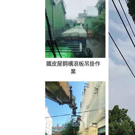
鐵皮屋鋼構浪板吊掛作
業