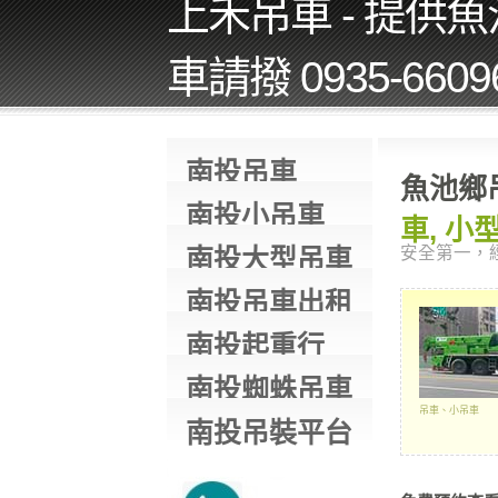
上禾吊車 - 提供
車請撥 0935-660
南投吊車
魚池鄉
南投小吊車
車, 小
南投大型吊車
安全第一，
南投吊車出租
南投起重行
南投蜘蛛吊車
吊車、小吊車
南投吊裝平台