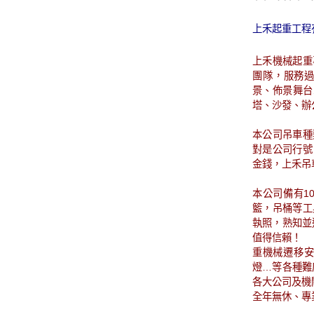
上禾起重工程
上禾機械起重
團隊，服務
景、佈景舞台
塔、沙發、辦
本公司吊車種
對是公司行號
金錢，上禾吊
本公司備有10
籃，吊桶等工
執照，熟知並
值得信賴！
重機械遷移安
燈…等各種難
各大公司及機
全年無休、專