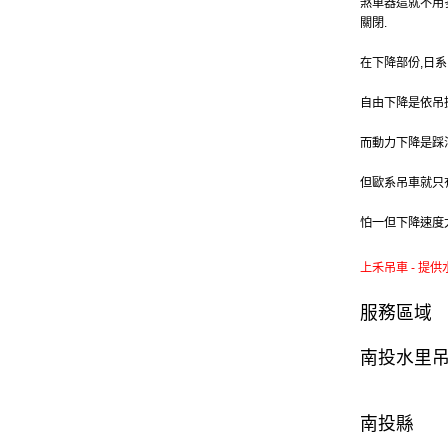
煞車器這就不用
關閉.
在下降部份,日
自由下降是依吊
而動力下降是踩
但歐系吊車就只
怕一但下降速度
上禾吊車 - 提供
服務區域
南投水里
南投縣