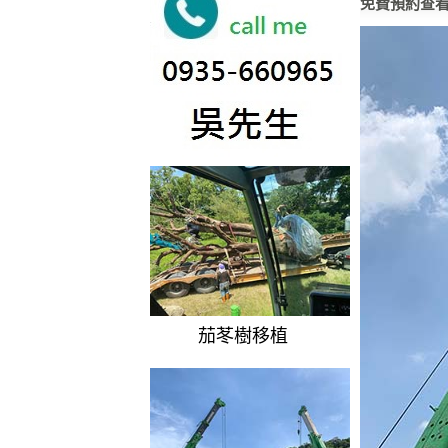
免費預約查
茄苳樹移植