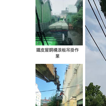
鐵皮屋鋼構浪板吊掛作
業