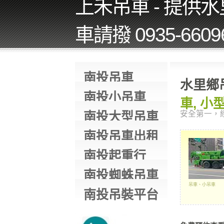
上禾吊車 - 提供
車請撥 0935-660
南投吊車
水里鄉
南投小吊車
車, 小
南投大型吊車
安全第一，
南投吊車出租
南投起重行
南投蜘蛛吊車
吊車、小吊車
南投吊裝平台