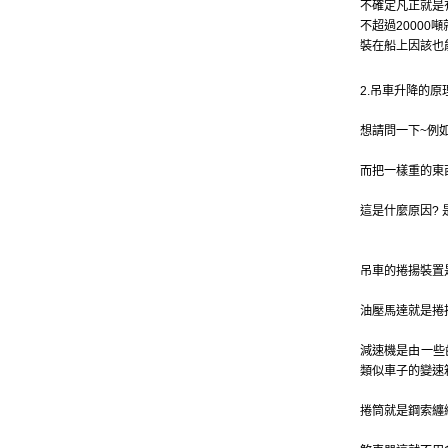
不確定凡正就是有
不超過20000噸就是了
裝在船上因該也
2.吊車升降的原
想請問一下~例
而把一樣重的東
這是什麼原因?
吊車的捲揚裝置
油壓馬達就是捲
減速機是由一些
類似車子的變速
捲筒就是鋼索纏