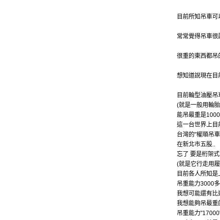
目前所知吊車可
常常覺得吊車很
很重的東西都吊
想知道說現在目
目前輪型油壓吊
(就是一般用輪胎
能吊最重是1000噸
這一台世界上目
台灣的"權順吊車
在新北市五股..
忘了 要是桁架
(就是它行走用履
目前各人所知是
吊重能力3000
我想可能還有比
我想能夠吊最重
吊重能力"1700