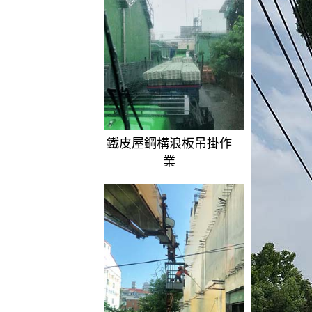
鐵皮屋鋼構浪板吊掛作
業