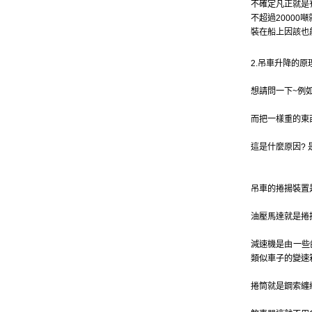
不確定凡正就是有
不超過20000噸就是了
裝在船上因該也
2.吊車升降的原
想請問一下~例
而把一樣重的東
這是什麼原因?
吊車的捲揚裝置
油壓馬達就是捲
減速機是由一些
類似車子的變速
捲筒就是鋼索纏