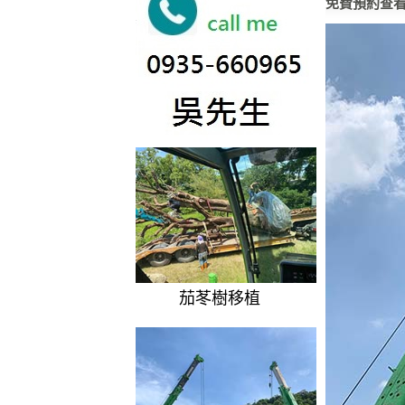
免費預約查
茄苳樹移植