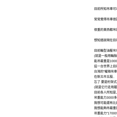
目前所知吊車可
常常覺得吊車很
很重的東西都吊
想知道說現在目
目前輪型油壓吊
(就是一般用輪胎
能吊最重是1000噸
這一台世界上目
台灣的"權順吊車
在新北市五股..
忘了 要是桁架
(就是它行走用履
目前各人所知是
吊重能力3000
我想可能還有比
我想能夠吊最重
吊重能力"1700