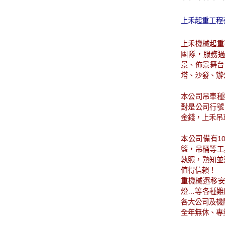
上禾起重工程
上禾機械起重
團隊，服務
景、佈景舞台
塔、沙發、辦
本公司吊車種
對是公司行號
金錢，上禾吊
本公司備有10
籃，吊桶等工
執照，熟知並
值得信賴！
重機械遷移安
燈…等各種難
各大公司及機
全年無休、專