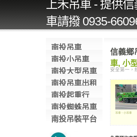
上禾吊車 - 提供
車請撥 0935-660
南投吊車
信義鄉
南投小吊車
車, 小
南投大型吊車
安全第一，
南投吊車出租
南投起重行
南投蜘蛛吊車
吊車、小吊車
南投吊裝平台