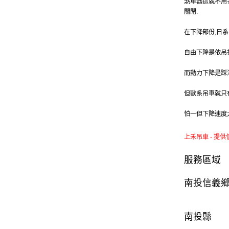
煞車器這就不用
關閉.
在下降部份,日
自由下降是依吊
而動力下降是踩
但歐系吊車就只
怕一但下降速度
上禾吊車 - 提供
服務區域
南投信義
南投縣