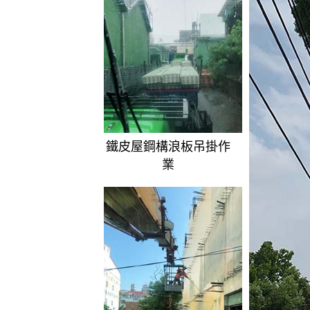
鐵皮屋鋼構浪板吊掛作
業