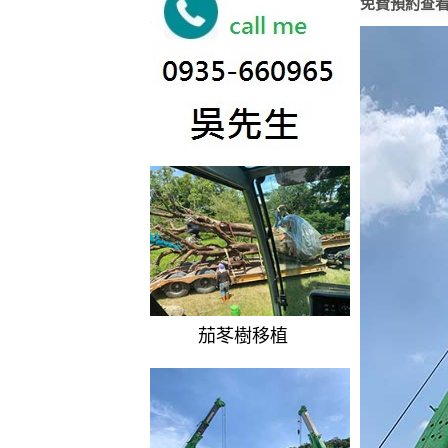
免費預約查
茄苳樹移植