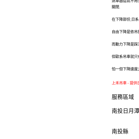
煞車器這就不用
關閉.
在下降部份,日
自由下降是依吊
而動力下降是踩
但歐系吊車就只
怕一但下降速度
上禾吊車 - 提供
服務區域
南投
日月
南投縣