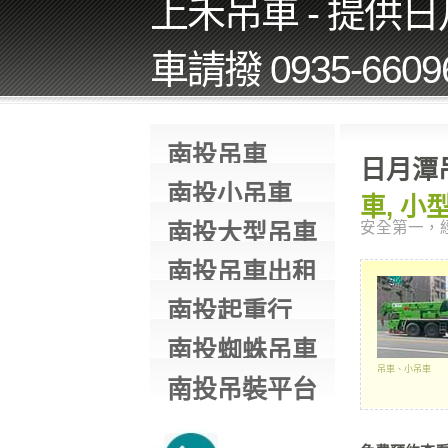
上禾吊車 - 提供
車請撥 0935-660
南投吊車
日月潭
南投小吊車
車, 小
南投大型吊車
安全第一，
南投吊車出租
南投起重行
南投蜘蛛吊車
吊車、小吊車
南投吊裝平台