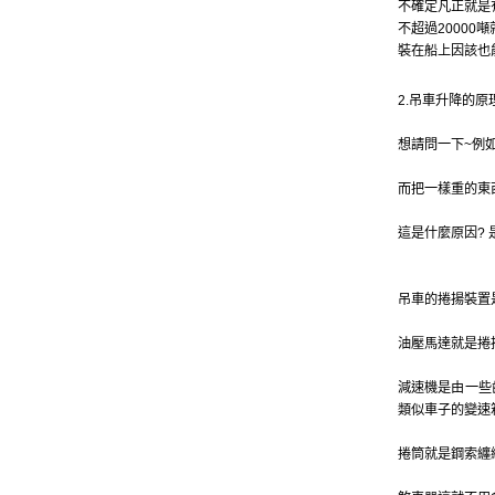
不確定凡正就是有
不超過20000噸就是了
裝在船上因該也
2.吊車升降的原
想請問一下~例
而把一樣重的東
這是什麼原因?
吊車的捲揚裝置
油壓馬達就是捲
減速機是由一些
類似車子的變速
捲筒就是鋼索纏