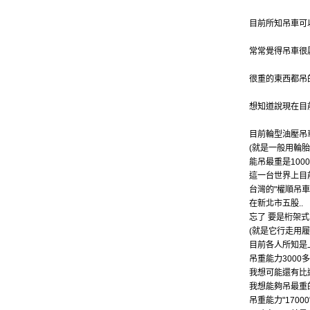
目前所知吊車可
常常覺得吊車很
很重的東西都吊
想知道說現在目
目前輪型油壓吊
(就是一般用輪胎
能吊最重是1000噸
這一台世界上目
台灣的"權順吊車
在新北市五股..
忘了 要是桁架
(就是它行走用履
目前各人所知是
吊重能力3000
我想可能還有比
我想能夠吊最重
吊重能力"1700