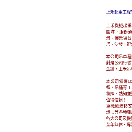
上禾起重工程
上禾機械起重
團隊，服務
景、佈景舞台
塔、沙發、辦
本公司吊車種
對是公司行號
金錢，上禾吊
本公司備有10
籃，吊桶等工
執照，熟知並
值得信賴！
重機械遷移安
燈…等各種難
各大公司及機
全年無休、專