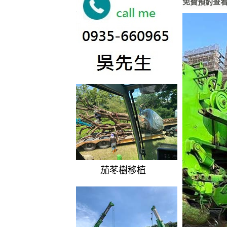
免費預約查
茄苳樹移植