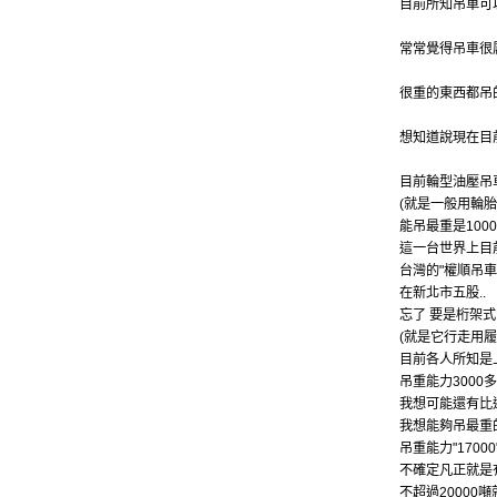
目前所知吊車可
常常覺得吊車很
很重的東西都吊
想知道說現在目
目前輪型油壓吊
(就是一般用輪胎
能吊最重是1000噸
這一台世界上目
台灣的"權順吊車
在新北市五股..
忘了 要是桁架
(就是它行走用履
目前各人所知是
吊重能力3000
我想可能還有比
我想能夠吊最重
吊重能力"1700
不確定凡正就是有
不超過20000噸就是了