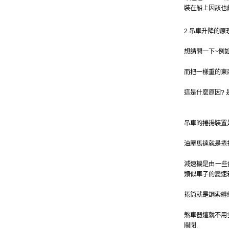
裝在船上因該也
2.吊車升降的原
想請問一下~例
而把一樣重的東
這是什麼原因?
吊車的捲揚裝置
油壓馬達就是捲
減速機是由一些
類似車子的變速
捲筒就是鋼索纏
煞車器這就不用
關閉.