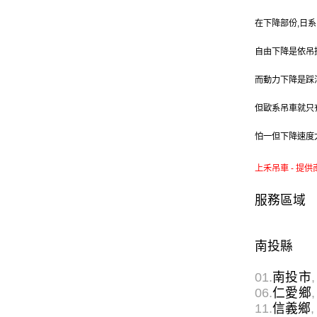
在下降部份,日
自由下降是依吊
而動力下降是踩
但歐系吊車就只
怕一但下降速度
上禾吊車 - 提供
服務區域
南投縣
01.
南投市
,
06.
仁愛鄉
,
11.
信義鄉
,