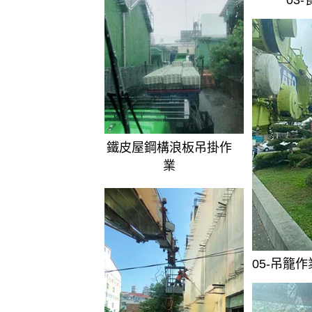
03
鐵皮屋鋼構浪板吊掛作
業
05-吊籠