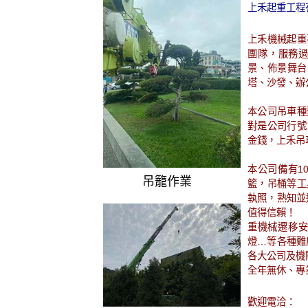
上禾起重工程
上禾機械起重
團隊，服務
景、佈景舞台
塔、沙發、辦
本公司吊車種
對是公司行號
金錢，上禾吊
本公司備有10
吊籠作業
籃，吊桶等工
執照，熟知並
值得信賴！
重機械遷移安
燈…等各種難
各大公司及機
全年無休、專
歡迎電洽：